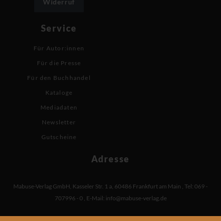
Widerruf
Service
Für Autor:innen
Für die Presse
Für den Buchhandel
Kataloge
Mediadaten
Newsletter
Gutscheine
Adresse
Mabuse-Verlag GmbH
,
Kasseler Str. 1 a
,
60486 Frankfurt am Main
,
Tel: 069 -
707996 - 0
,
E-Mail:
info@mabuse-verlag.de