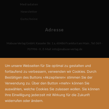
Mediadaten
Newsletter
Gutscheine
Adresse
Mabuse-Verlag GmbH
,
Kasseler Str. 1 a
,
60486 Frankfurt am Main
,
Tel: 069 -
707996 - 0
,
E-Mail:
info@mabuse-verlag.de
Um unsere Webseiten für Sie optimal zu gestalten und
fortlaufend zu verbessern, verwenden wir Cookies. Durch
Bestätigen des Buttons »Akzeptieren« stimmen Sie der
Verwendung zu. Über den Button »mehr« können Sie
auswählen, welche Cookies Sie zulassen wollen. Sie können
Ihre Einwilligung jederzeit mit Wirkung für die Zukunft
widerrufen oder ändern.