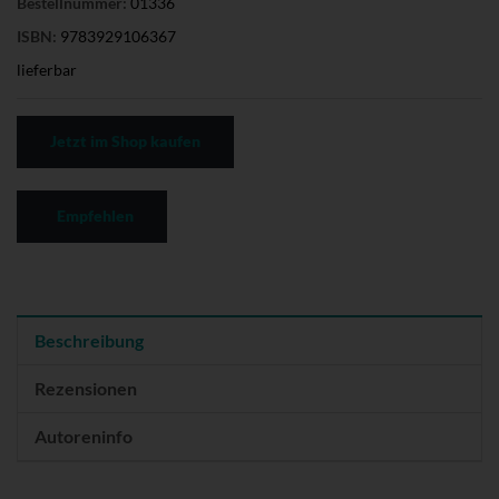
Bestellnummer:
01336
ISBN:
9783929106367
lieferbar
Jetzt im Shop kaufen
Empfehlen
Beschreibung
Rezensionen
Autoreninfo