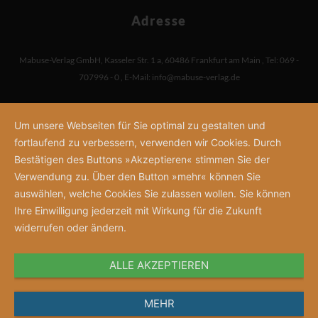
Adresse
Mabuse-Verlag GmbH
,
Kasseler Str. 1 a
,
60486 Frankfurt am Main
,
Tel: 069 -
707996 - 0
,
E-Mail:
info@mabuse-verlag.de
Um unsere Webseiten für Sie optimal zu gestalten und
fortlaufend zu verbessern, verwenden wir Cookies. Durch
Bestätigen des Buttons »Akzeptieren« stimmen Sie der
Verwendung zu. Über den Button »mehr« können Sie
auswählen, welche Cookies Sie zulassen wollen. Sie können
Ihre Einwilligung jederzeit mit Wirkung für die Zukunft
widerrufen oder ändern.
ALLE AKZEPTIEREN
MEHR