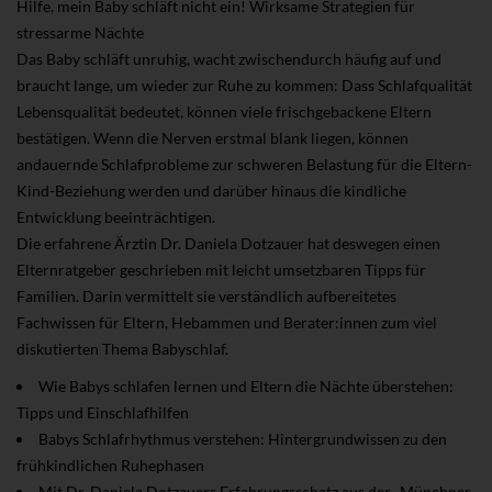
Hilfe, mein Baby schläft nicht ein! Wirksame Strategien für
stressarme Nächte
Das Baby schläft unruhig, wacht zwischendurch häufig auf und
braucht lange, um wieder zur Ruhe zu kommen: Dass Schlafqualität
Lebensqualität bedeutet, können viele frischgebackene Eltern
bestätigen. Wenn die Nerven erstmal blank liegen, können
andauernde Schlafprobleme zur schweren Belastung für die Eltern-
Kind-Beziehung werden und darüber hinaus die kindliche
Entwicklung beeinträchtigen.
Die erfahrene Ärztin Dr. Daniela Dotzauer hat deswegen einen
Elternratgeber geschrieben mit leicht umsetzbaren Tipps für
Familien. Darin vermittelt sie verständlich aufbereitetes
Fachwissen für Eltern, Hebammen und Berater:innen zum viel
diskutierten Thema Babyschlaf.
Wie Babys schlafen lernen und Eltern die Nächte überstehen:
Tipps und Einschlafhilfen
Babys Schlafrhythmus verstehen: Hintergrundwissen zu den
frühkindlichen Ruhephasen
Mit Dr. Daniela Dotzauers Erfahrungsschatz aus der „Münchner