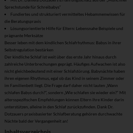
Sprechstunde für Schreibabys“
Fundiertes und strukturiert vermitteltes Hebammenwissen für
die Beratungspraxis
Lösungsorientierte Hilfe für Eltern: Lebensnahe Beispiele und
prägnante Merksätze
Besser leben mit dem kindlichen Schlafrhythmus: Babys in ihrer
Selbstregulation bestärken
Der kindliche Schlaf ist weit über das erste Jahr hinaus durch
zahlreiche Unterbrechungen geprägt. Häufiges Aufwachen ist also
nicht gleichbedeutend mit einer Schlafstörung. Babynächte haben
ihren eigenen Rhythmus, egal ob das Kind in seinem Zimmer oder
im Familienbett liegt. Die Frage darf daher nicht lauten „Wann
schlafen Babys durch?“, sondern „Wie schlafen sie wieder ein?“ Mit
altersspezifischen Empfehlungen können Eltern ihre Kinder darin
unterstützen, alleine in den Schlaf zurückzufinden. Dank Dr.
Dotzauers praxisbasierter Schlafberatung gehören durchwachte
Nächte bald der Vergangenheit an!
Inhaltsverzeichnis