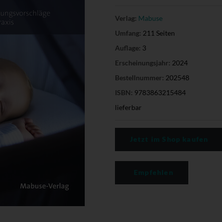
Verlag:
Mabuse
Umfang:
211 Seiten
Auflage:
3
Erscheinungsjahr:
2024
Bestellnummer:
202548
ISBN:
9783863215484
lieferbar
Jetzt im Shop kaufen
Empfehlen