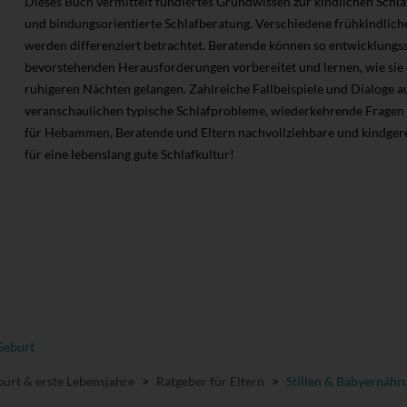
Dieses Buch vermittelt fundiertes Grundwissen zur kindlichen Schla
und bindungsorientierte Schlafberatung. Verschiedene frühkindlich
werden differenziert betrachtet. Beratende können so entwicklungssp
bevorstehenden Herausforderungen vorbereitet und lernen, wie sie 
ruhigeren Nächten gelangen. Zahlreiche Fallbeispiele und Dialoge a
veranschaulichen typische Schlafprobleme, wiederkehrende Fragen
für Hebammen, Beratende und Eltern nachvollziehbare und kindge
für eine lebenslang gute Schlafkultur!
Geburt
urt & erste Lebensjahre
>
Ratgeber für Eltern
>
Stillen & Babyernähr