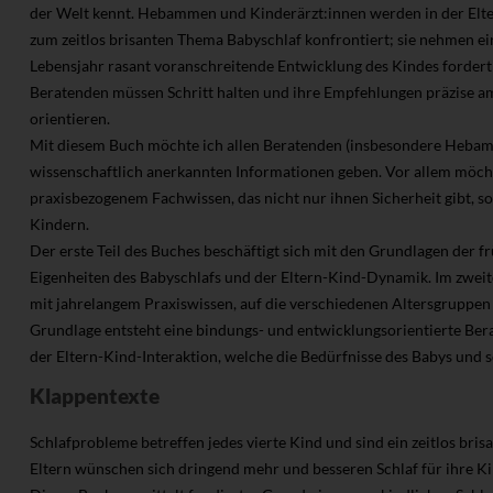
der Welt kennt. Hebammen und Kinderärzt:innen werden in der Elt
zum zeitlos brisanten Thema Babyschlaf konfrontiert; sie nehmen ein
Lebensjahr rasant voranschreitende Entwicklung des Kindes fordert 
Beratenden müssen Schritt halten und ihre Empfehlungen präzise am
orientieren.
Mit diesem Buch möchte ich allen Beratenden (insbesondere Hebam
wissenschaftlich anerkannten Informationen geben. Vor allem möcht
praxisbezogenem Fachwissen, das nicht nur ihnen Sicherheit gibt, s
Kindern.
Der erste Teil des Buches beschäftigt sich mit den Grundlagen der fr
Eigenheiten des Babyschlafs und der Eltern-Kind-Dynamik. Im zweit
mit jahrelangem Praxiswissen, auf die verschiedenen Altersgruppen
Grundlage entsteht eine bindungs- und entwicklungsorientierte Ber
der Eltern-Kind-Interaktion, welche die Bedürfnisse des Babys und se
Klappentexte
Schlafprobleme betreffen jedes vierte Kind und sind ein zeitlos br
Eltern wünschen sich dringend mehr und besseren Schlaf für ihre Kin