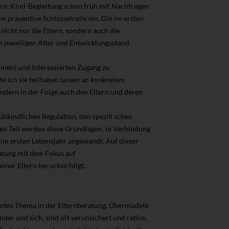
ern-Kind-Begleitung schon früh mit Nachfragen
e präventive Schlüsselrolle ein. Die im ersten
nicht nur die Eltern, sondern auch die
 jeweiligen Alter und Entwicklungsstand
men) und Interessierten Zugang zu
e ich sie teilhaben lassen an konkretem
ondern in der Folge auch den Eltern und deren
ühkindlichen Regulation, den spezifi schen
en Teil werden diese Grundlagen, in Verbindung
 im ersten Lebensjahr angewandt. Auf dieser
atung mit dem Fokus auf
iner Eltern berücksichtigt.
isantes Thema in der Elternberatung. Übermüdete
der und sich, sind oft verunsichert und ratlos.