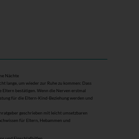
rme Nächte
ucht lange, um wieder zur Ruhe zu kommen: Dass
e Eltern bestätigen. Wenn die Nerven erstmal
stung für die Eltern-Kind-Beziehung werden und
rnratgeber geschrieben mit leicht umsetzbaren
s Fachwissen für Eltern, Hebammen und
ps und Einschlafhilfen