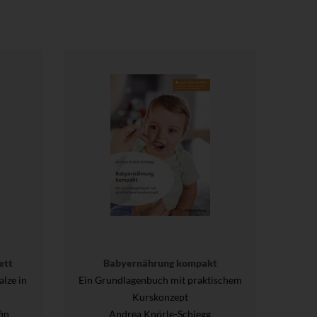
ett
Babyernährung kompakt
lze in
Ein Grundlagenbuch mit praktischem
Kurskonzept
fin
Andrea Knörle-Schiegg