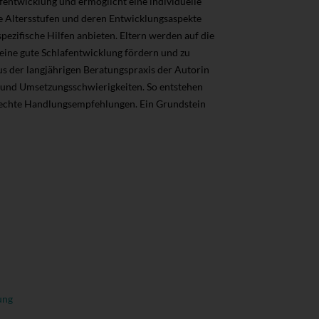
fentwicklung und ermöglicht eine individuelle
e Altersstufen und deren Entwicklungsaspekte
ezifische Hilfen anbieten. Eltern werden auf die
eine gute Schlafentwicklung fördern und zu
us der langjährigen Beratungspraxis der Autorin
 und Umsetzungsschwierigkeiten. So entstehen
rechte Handlungsempfehlungen. Ein Grundstein
ung