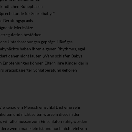
hkindlichen Ruhephasen
Sprechstunde für Schreibabys“
ie Beratungspraxis
rägnante Merksätze
bstregulation bestärken
reiche Unterbrechungen geprägt. Häufiges
 Babynächte haben ihren eigenen Rhythmus, egal
 darf daher nicht lauten „Wann schlafen Babys
hen Empfehlungen können Eltern ihre Kinder darin
ers praxisbasierter Schlafberatung gehören
 genau ein Mensch einschläft, ist eine sehr
eiten und nicht selten wurzeln diese in der
n, wir alle müssen zum Einschlafen ruhig werden
dere wenn man klein ist und noch nicht viel von