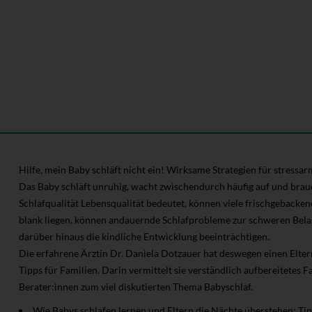
Hilfe, mein Baby schläft nicht ein! Wirksame Strategien für stressa
Das Baby schläft unruhig, wacht zwischendurch häufig auf und bra
Schlafqualität Lebensqualität bedeutet, können viele frischgebacken
blank liegen, können andauernde Schlafprobleme zur schweren Bela
darüber hinaus die kindliche Entwicklung beeinträchtigen.
Die erfahrene Ärztin Dr. Daniela Dotzauer hat deswegen einen Elte
Tipps für Familien. Darin vermittelt sie verständlich aufbereitete
Berater:innen zum viel diskutierten Thema Babyschlaf.
Wie Babys schlafen lernen und Eltern die Nächte überstehen: Tip