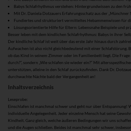
Babys Schlafrhythmus verstehen: Hintergrundwissen zu den frü
Mit Dr. Daniela Dotzauers Erfahrungsschatz aus der „Münchner 
Fundiertes und strukturiert vermitteltes Hebammenwissen für d
Lösungsorientierte Hilfe für Eltern: Lebensnahe Beispiele und p
Besser leben mit dem kindlichen Schlafrhythmus: Babys in ihrer Sel
Der kindliche Schlaf ist weit über das erste Jahr hinaus durch zahl
Aufwachen ist also nicht gleichbedeutend mit einer Schlafstörung.
ob das Kind in seinem Zimmer oder im Familienbett liegt. Die Frage
durch?“, sondern „Wie schlafen sie wieder ein?“ Mit altersspezifisc
unterstützen, alleine in den Schlaf zurückzufinden. Dank Dr. Dotzau
durchwachte Nächte bald der Vergangenheit an!
Inhaltsverzeichnis
Leseprobe:
Einschlafen ist manchmal schwer und geht nur über Entspannung! Wie
individuelle Angelegenheit. Jeder einzelne Mensch hat seine Gewohnh
Kindheit. Ganz gleich, welche äußeren Bedingungen wir uns schaffe
und die Augen schließen. Beides ist manchmal sehr schwer, insbeson