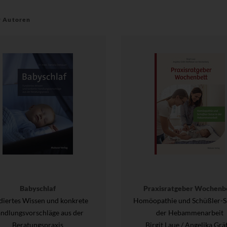
r Autoren
Babyschlaf
Praxisratgeber Wochenb
diertes Wissen und konkrete
Homöopathie und Schüßler-Sa
ndlungsvorschläge aus der
der Hebammenarbeit
Beratungspraxis
Birgit Laue / Angelika Grä