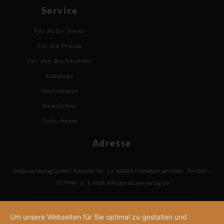
Service
Für Autor:innen
Für die Presse
Für den Buchhandel
Kataloge
Mediadaten
Newsletter
Gutscheine
Adresse
Mabuse-Verlag GmbH
,
Kasseler Str. 1 a
,
60486 Frankfurt am Main
,
Tel: 069 -
707996 - 0
,
E-Mail:
info@mabuse-verlag.de
Um unsere Webseiten für Sie optimal zu gestalten und