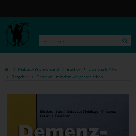
Mabuse-Buchversand
Bücher
Demenz & Alter
Ratgeber
Demenz – mit dem Vergessen leben