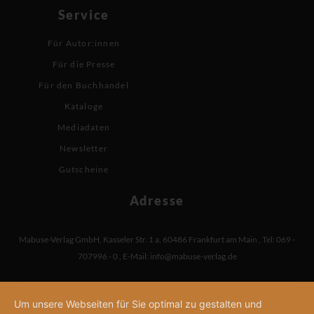
Service
Für Autor:innen
Für die Presse
Für den Buchhandel
Kataloge
Mediadaten
Newsletter
Gutscheine
Adresse
Mabuse-Verlag GmbH
,
Kasseler Str. 1 a
,
60486 Frankfurt am Main
,
Tel: 069 -
707996 - 0
,
E-Mail:
info@mabuse-verlag.de
Um unsere Webseiten für Sie optimal zu gestalten und