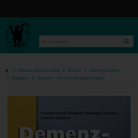
Mabuse-Buchversand
Bücher
Demenz & Alter
Ratgeber
Demenz – mit dem Vergessen leben