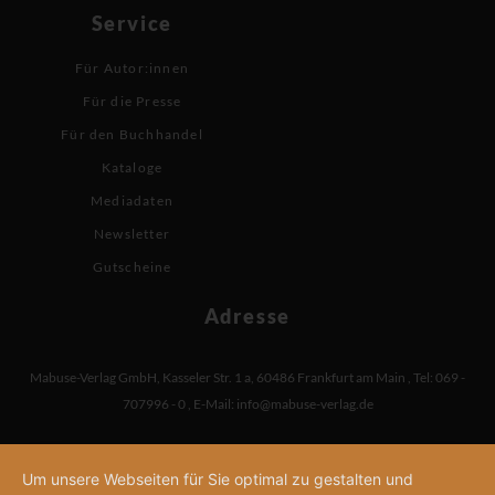
Service
Für Autor:innen
Für die Presse
Für den Buchhandel
Kataloge
Mediadaten
Newsletter
Gutscheine
Adresse
Mabuse-Verlag GmbH
,
Kasseler Str. 1 a
,
60486 Frankfurt am Main
,
Tel: 069 -
707996 - 0
,
E-Mail:
info@mabuse-verlag.de
Um unsere Webseiten für Sie optimal zu gestalten und