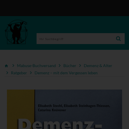
Mabuse-Buchversand
Bücher
Demenz & Alter
Ratgeber
Demenz – mit dem Vergessen leben