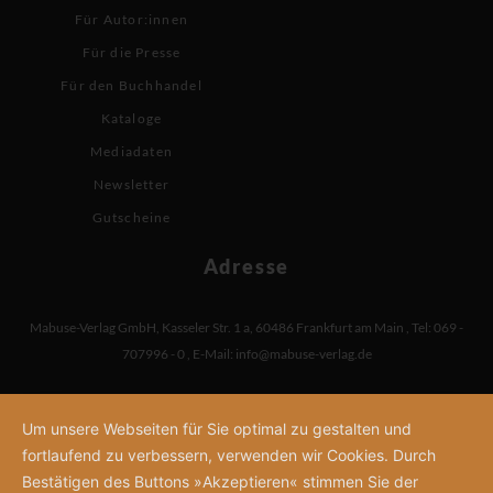
Für Autor:innen
Für die Presse
Für den Buchhandel
Kataloge
Mediadaten
Newsletter
Gutscheine
Adresse
Mabuse-Verlag GmbH
,
Kasseler Str. 1 a
,
60486 Frankfurt am Main
,
Tel: 069 -
707996 - 0
,
E-Mail:
info@mabuse-verlag.de
Um unsere Webseiten für Sie optimal zu gestalten und
fortlaufend zu verbessern, verwenden wir Cookies. Durch
Bestätigen des Buttons »Akzeptieren« stimmen Sie der