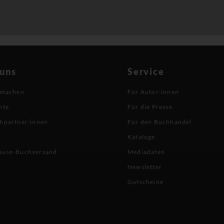
 uns
Service
 machen
Für Autor:innen
hte
Für die Presse
hpartner:innen
Für den Buchhandel
Kataloge
buse-Buchversand
Mediadaten
Newsletter
Gutscheine