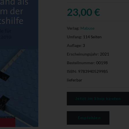
23,00 €
Verlag:
Mabuse
Umfang:
114 Seiten
Auflage:
3
Erscheinungsjahr:
2021
Bestellnummer:
00198
ISBN:
9783940529985
lieferbar
Jetzt im Shop kaufen
Empfehlen