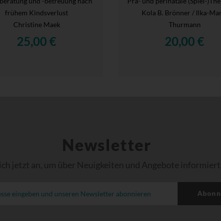
nberatung und -betreuung nach
Prä- und perinatale (Spiel-)Th
frühem Kindsverlust
Kola B. Brönner / Ilka-Ma
Christine Maek
Thurmann
25,00 €
20,00 €
Newsletter
ich jetzt an, um über Neuigkeiten und Angebote informiert
Abonn