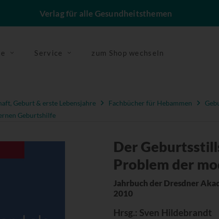
Verlag für alle Gesundheitsthemen
se
Service
zum Shop wechseln
ft, Geburt & erste Lebensjahre
Fachbücher für Hebammen
Gebu
ernen Geburtshilfe
Der Geburtsstil
Problem der mo
Jahrbuch der Dresdner Akad
2010
Hrsg.
: Sven Hildebrandt