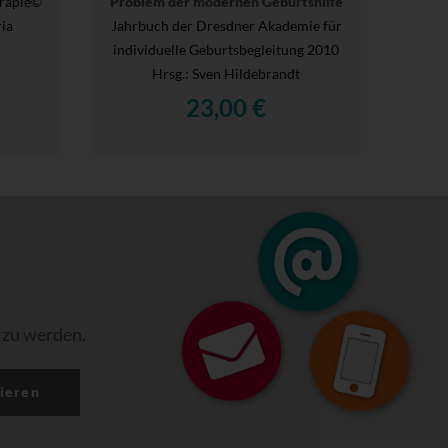
erapie©
Problem der modernen Geburtshilfe
ria
Jahrbuch der Dresdner Akademie für
individuelle Geburtsbegleitung 2010
Hrsg.
: Sven Hildebrandt
23,00 €
 zu werden.
ieren