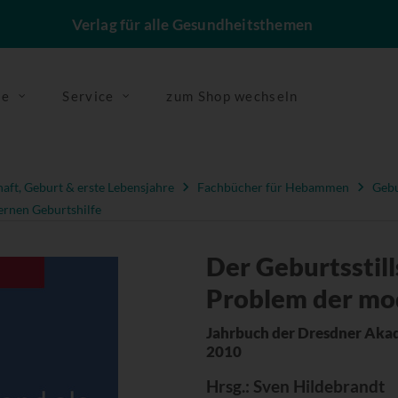
Verlag für alle Gesundheitsthemen
se
Service
zum Shop wechseln
ft, Geburt & erste Lebensjahre
Fachbücher für Hebammen
Gebu
ernen Geburtshilfe
Der Geburtsstil
Problem der mo
Jahrbuch der Dresdner Akad
2010
Hrsg.
: Sven Hildebrandt