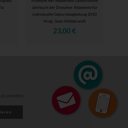
erapie©
Problem der modernen Geburtshilfe
ria
Jahrbuch der Dresdner Akademie für
individuelle Geburtsbegleitung 2010
Hrsg.
: Sven Hildebrandt
23,00 €
 zu werden.
ieren