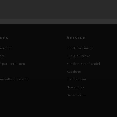
 uns
Service
 machen
Für Autor:innen
hte
Für die Presse
hpartner:innen
Für den Buchhandel
Kataloge
buse-Buchversand
Mediadaten
Newsletter
Gutscheine