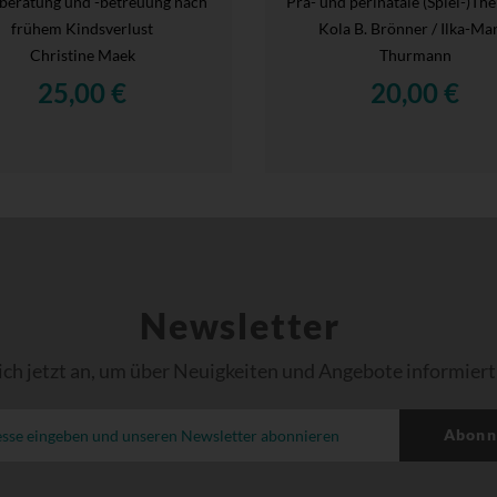
nberatung und -betreuung nach
Prä- und perinatale (Spiel-)Th
frühem Kindsverlust
Kola B. Brönner / Ilka-Ma
Christine Maek
Thurmann
25,00 €
20,00 €
Newsletter
ich jetzt an, um über Neuigkeiten und Angebote informiert
Abonn