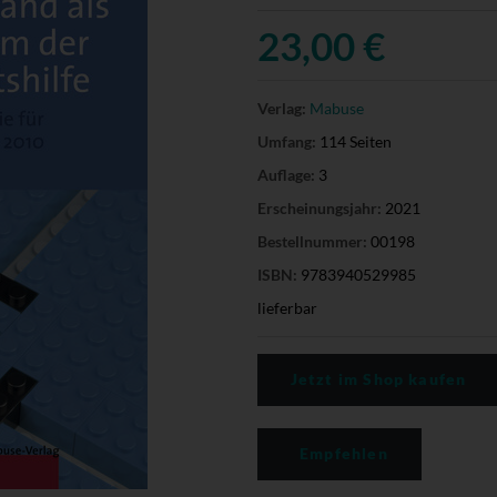
23,00 €
Verlag:
Mabuse
Umfang:
114 Seiten
Auflage:
3
Erscheinungsjahr:
2021
Bestellnummer:
00198
ISBN:
9783940529985
lieferbar
Jetzt im Shop kaufen
Empfehlen