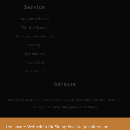
Service
Für Autor:innen
Für die Presse
Für den Buchhandel
Kataloge
Mediadaten
Newsletter
Gutscheine
Adresse
Mabuse-Verlag GmbH
,
Kasseler Str. 1 a
,
60486 Frankfurt am Main
,
Tel: 069 -
707996 - 0
,
E-Mail:
info@mabuse-verlag.de
Um unsere Webseiten für Sie optimal zu gestalten und