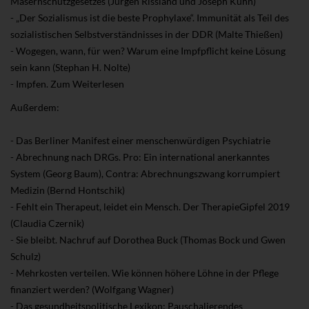
Masernschutzgesetzes (Jürgen Rissland und Joseph Kuhn)
- „Der Sozialismus ist die beste Prophylaxe“. Immunität als Teil des
sozialistischen Selbstverständnisses in der DDR (Malte Thießen)
- Wogegen, wann, für wen? Warum eine Impfpflicht keine Lösung
sein kann (Stephan H. Nolte)
- Impfen. Zum Weiterlesen
Außerdem:
- Das Berliner Manifest einer menschenwürdigen Psychiatrie
- Abrechnung nach DRGs. Pro: Ein international anerkanntes
System (Georg Baum), Contra: Abrechnungszwang korrumpiert
Medizin (Bernd Hontschik)
- Fehlt ein Therapeut, leidet ein Mensch. Der TherapieGipfel 2019
(Claudia Czernik)
- Sie bleibt. Nachruf auf Dorothea Buck (Thomas Bock und Gwen
Schulz)
- Mehrkosten verteilen. Wie können höhere Löhne in der Pflege
finanziert werden? (Wolfgang Wagner)
- Das gesundheitspolitische Lexikon: Pauschalierendes