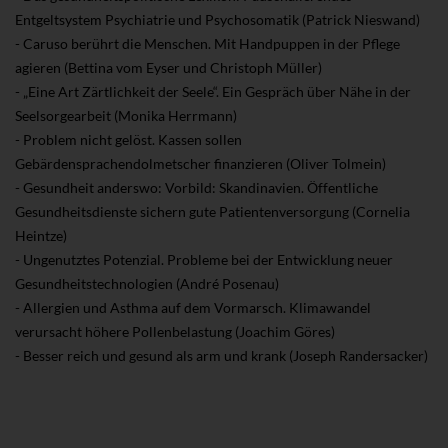
Entgeltsystem Psychiatrie und Psychosomatik (Patrick Nieswand)
- Caruso berührt die Menschen. Mit Handpuppen in der Pflege
agieren (Bettina vom Eyser und Christoph Müller)
- „Eine Art Zärtlichkeit der Seele“. Ein Gespräch über Nähe in der
Seelsorgearbeit (Monika Herrmann)
- Problem nicht gelöst. Kassen sollen
Gebärdensprachendolmetscher finanzieren (Oliver Tolmein)
- Gesundheit anderswo: Vorbild: Skandinavien. Öffentliche
Gesundheitsdienste sichern gute Patientenversorgung (Cornelia
Heintze)
- Ungenutztes Potenzial. Probleme bei der Entwicklung neuer
Gesundheitstechnologien (André Posenau)
- Allergien und Asthma auf dem Vormarsch. Klimawandel
verursacht höhere Pollenbelastung (Joachim Göres)
- Besser reich und gesund als arm und krank (Joseph Randersacker)