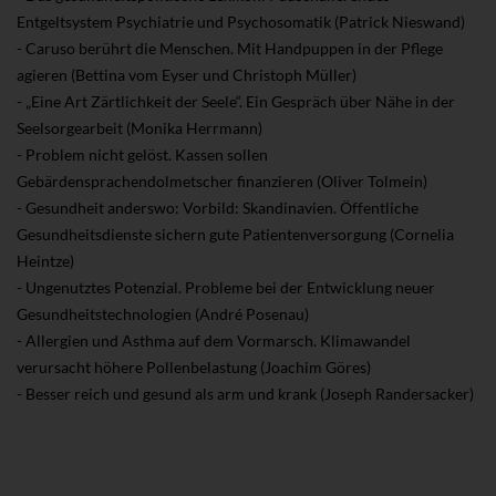
Entgeltsystem Psychiatrie und Psychosomatik (Patrick Nieswand)
- Caruso berührt die Menschen. Mit Handpuppen in der Pflege
agieren (Bettina vom Eyser und Christoph Müller)
- „Eine Art Zärtlichkeit der Seele“. Ein Gespräch über Nähe in der
Seelsorgearbeit (Monika Herrmann)
- Problem nicht gelöst. Kassen sollen
Gebärdensprachendolmetscher finanzieren (Oliver Tolmein)
- Gesundheit anderswo: Vorbild: Skandinavien. Öffentliche
Gesundheitsdienste sichern gute Patientenversorgung (Cornelia
Heintze)
- Ungenutztes Potenzial. Probleme bei der Entwicklung neuer
Gesundheitstechnologien (André Posenau)
- Allergien und Asthma auf dem Vormarsch. Klimawandel
verursacht höhere Pollenbelastung (Joachim Göres)
- Besser reich und gesund als arm und krank (Joseph Randersacker)