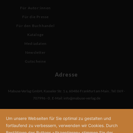
Für Autor:innen
Für die Presse
Für den Buchhandel
Kataloge
Mediadaten
Newsletter
Gutscheine
Adresse
Mabuse-Verlag GmbH
,
Kasseler Str. 1 a
,
60486 Frankfurt am Main
,
Tel: 069 -
707996 - 0
,
E-Mail:
info@mabuse-verlag.de
Um unsere Webseiten für Sie optimal zu gestalten und
fortlaufend zu verbessern, verwenden wir Cookies. Durch
Bestätigen des Buttons »Akzeptieren« stimmen Sie der