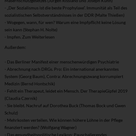
Masernschutzgesetzes (Jürgen Rissland und Joseph Kuhn)
- „Der Sozialismus ist die beste Prophylaxe“. Immunität als Teil des
sozialistischen Selbstverständnisses in der DDR (Malte Thießen)
- Wogegen, wann, für wen? Warum eine Impfpflicht keine Lösung
sein kann (Stephan H. Nolte)
- Impfen. Zum Weiterlesen
Außerdem:
- Das Berliner Manifest einer menschenwürdigen Psychiatrie
- Abrechnung nach DRGs. Pro: Ein international anerkanntes
System (Georg Baum), Contra: Abrechnungszwang korrumpiert
Medizin (Bernd Hontschik)
- Fehlt ein Therapeut, leidet ein Mensch. Der TherapieGipfel 2019
(Claudia Czernik)
- Sie bleibt. Nachruf auf Dorothea Buck (Thomas Bock und Gwen
Schulz)
- Mehrkosten verteilen. Wie können höhere Löhne in der Pflege
finanziert werden? (Wolfgang Wagner)
- Das gesundheitspolitische Lexikon: Pauschalierendes