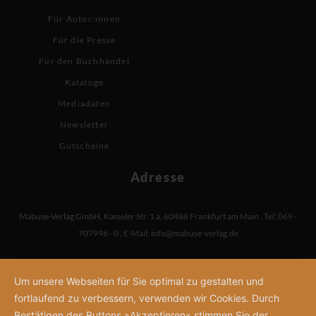
Für Autor:innen
Für die Presse
Für den Buchhandel
Kataloge
Mediadaten
Newsletter
Gutscheine
Adresse
Mabuse-Verlag GmbH
,
Kasseler Str. 1 a
,
60486 Frankfurt am Main
,
Tel: 069 -
707996 - 0
,
E-Mail:
info@mabuse-verlag.de
Um unsere Webseiten für Sie optimal zu gestalten und
fortlaufend zu verbessern, verwenden wir Cookies. Durch
Bestätigen des Buttons »Akzeptieren« stimmen Sie der