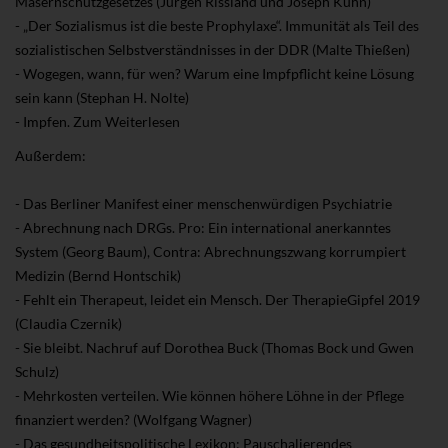
Masernschutzgesetzes (Jürgen Rissland und Joseph Kuhn)
- „Der Sozialismus ist die beste Prophylaxe“. Immunität als Teil des
sozialistischen Selbstverständnisses in der DDR (Malte Thießen)
- Wogegen, wann, für wen? Warum eine Impfpflicht keine Lösung
sein kann (Stephan H. Nolte)
- Impfen. Zum Weiterlesen
Außerdem:
- Das Berliner Manifest einer menschenwürdigen Psychiatrie
- Abrechnung nach DRGs. Pro: Ein international anerkanntes
System (Georg Baum), Contra: Abrechnungszwang korrumpiert
Medizin (Bernd Hontschik)
- Fehlt ein Therapeut, leidet ein Mensch. Der TherapieGipfel 2019
(Claudia Czernik)
- Sie bleibt. Nachruf auf Dorothea Buck (Thomas Bock und Gwen
Schulz)
- Mehrkosten verteilen. Wie können höhere Löhne in der Pflege
finanziert werden? (Wolfgang Wagner)
- Das gesundheitspolitische Lexikon: Pauschalierendes