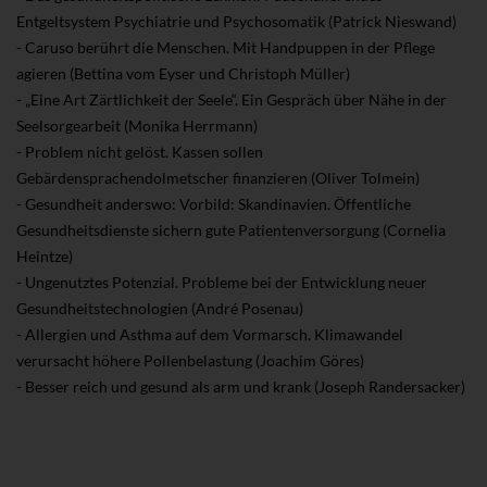
Entgeltsystem Psychiatrie und Psychosomatik (Patrick Nieswand)
- Caruso berührt die Menschen. Mit Handpuppen in der Pflege
agieren (Bettina vom Eyser und Christoph Müller)
- „Eine Art Zärtlichkeit der Seele“. Ein Gespräch über Nähe in der
Seelsorgearbeit (Monika Herrmann)
- Problem nicht gelöst. Kassen sollen
Gebärdensprachendolmetscher finanzieren (Oliver Tolmein)
- Gesundheit anderswo: Vorbild: Skandinavien. Öffentliche
Gesundheitsdienste sichern gute Patientenversorgung (Cornelia
Heintze)
- Ungenutztes Potenzial. Probleme bei der Entwicklung neuer
Gesundheitstechnologien (André Posenau)
- Allergien und Asthma auf dem Vormarsch. Klimawandel
verursacht höhere Pollenbelastung (Joachim Göres)
- Besser reich und gesund als arm und krank (Joseph Randersacker)