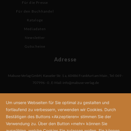
Für die Presse
Für den Buchhandel
Kataloge
Mediadaten
Newsletter
Gutscheine
Adresse
Mabuse-Verlag GmbH
,
Kasseler Str. 1 a
,
60486 Frankfurt am Main
,
Tel: 069 -
707996 - 0
,
E-Mail:
info@mabuse-verlag.de
Um unsere Webseiten für Sie optimal zu gestalten und
fortlaufend zu verbessern, verwenden wir Cookies. Durch
Bestätigen des Buttons »Akzeptieren« stimmen Sie der
Verwendung zu. Über den Button »mehr« können Sie
auswählen, welche Cookies Sie zulassen wollen. Sie können