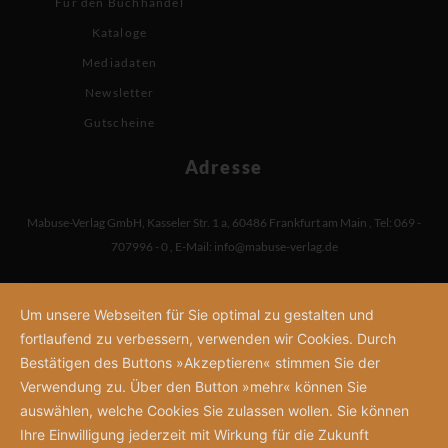
Für den Buchhandel
Kataloge
Mediadaten
Newsletter
Gutscheine
Adresse
Mabuse-Verlag GmbH
,
Kasseler Str. 1 a
,
60486 Frankfurt am Main
,
Tel: 069 -
707996 - 0
,
E-Mail:
info@mabuse-verlag.de
Um unsere Webseiten für Sie optimal zu gestalten und
fortlaufend zu verbessern, verwenden wir Cookies. Durch
Bestätigen des Buttons »Akzeptieren« stimmen Sie der
Verwendung zu. Über den Button »mehr« können Sie
auswählen, welche Cookies Sie zulassen wollen. Sie können
Ihre Einwilligung jederzeit mit Wirkung für die Zukunft