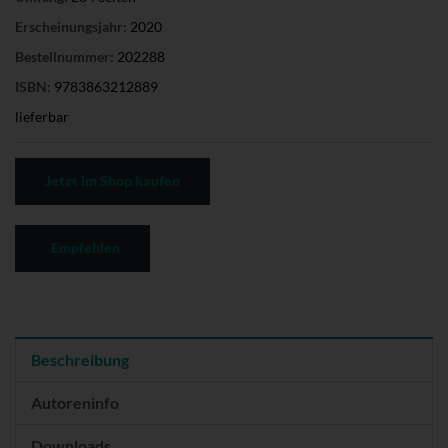
Erscheinungsjahr:
2020
Bestellnummer:
202288
ISBN:
9783863212889
lieferbar
Jetzt im Shop kaufen
Empfehlen
Beschreibung
Autoreninfo
Downloads