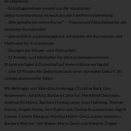
Im Überblick:
– Grundlagenwissen sowohl aus der klassischen
Geburtsvorbereitung als auch aus der Familienvorbereitung
– „Wie gestalte ich meine Kurse?“ – Theorie und Ablaufpläne für die
einzelnen Kursstunden
– übersichtlich zusammengefasst: Infokästen mit Kurswissen und
Methoden für Kursleitende
– Übungen zur Körper- und Atemarbeit
– 32 Arbeits- und Infoblätter für die KursteilnehmerInnen
(Kopiervorlagen & Download auf www.mabuse-verlag.de)
– „Die 10 Phasen des Geburtsverlaufs einer normalen Geburt“ als
farbige anatomische Tafeln
Mit Beiträgen von Valentina Anderegg, Christine Bark, Guy
Bodenmann, Julia Butz, Barbara Cattarius, Mechthild Deyringer,
Andreas Eickhorst, Barbara Freytag-Leyer, Kurt Hahlweg, Thomas
Harms, Angela Heller, Ann-Katrin Job, Denize Krauspenhaar, Ingrid
Löbner, Colette Mergeay, Martina Möller-Öncü, Laszlo Vaskovics,
Barbara Walcher, Ute Weber, Maria Zemp und Margret Ziegler