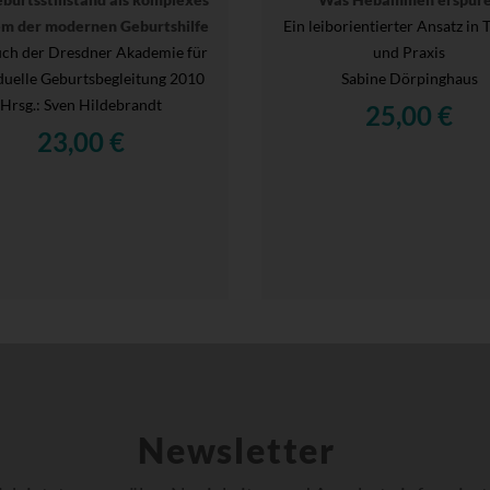
m der modernen Geburtshilfe
Ein leiborientierter Ansatz in 
ch der Dresdner Akademie für
und Praxis
duelle Geburtsbegleitung 2010
Sabine Dörpinghaus
Hrsg.
: Sven Hildebrandt
25,00 €
23,00 €
Newsletter