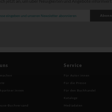
ich jetzt an, um über Neuigkeiten und Angebote informiert
Abonn
 uns
Service
 machen
Für Autor:innen
hte
Für die Presse
hpartner:innen
Für den Buchhandel
Kataloge
buse-Buchversand
Mediadaten