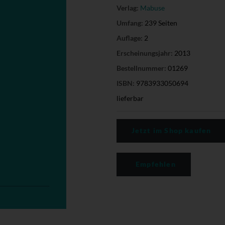
Verlag:
Mabuse
Umfang:
239 Seiten
Auflage:
2
Erscheinungsjahr:
2013
Bestellnummer:
01269
ISBN:
9783933050694
lieferbar
Jetzt im Shop kaufen
Empfehlen