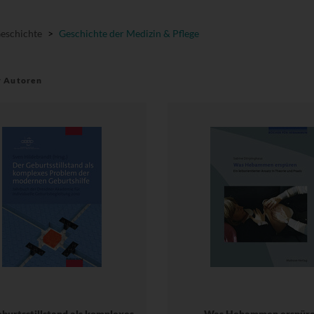
Geschichte
>
Geschichte der Medizin & Pflege
r Autoren
burtsstillstand als komplexes
Was Hebammen erspür