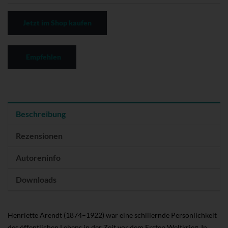
Jetzt im Shop kaufen
Empfehlen
Beschreibung
Rezensionen
Autoreninfo
Downloads
Henriette Arendt (1874–1922) war eine schillernde Persönlichkeit
des öffentlichen Lebens in der Zeit vor dem Ersten Weltkrieg. In