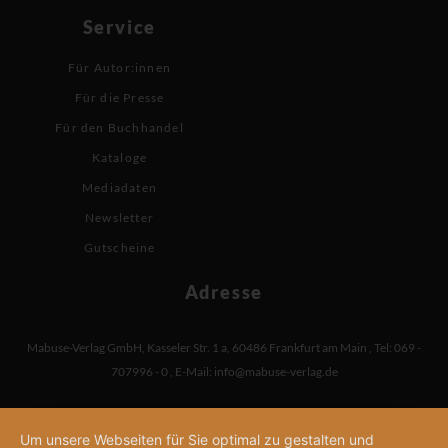
Service
Für Autor:innen
Für die Presse
Für den Buchhandel
Kataloge
Mediadaten
Newsletter
Gutscheine
Adresse
Mabuse-Verlag GmbH
,
Kasseler Str. 1 a
,
60486 Frankfurt am Main
,
Tel: 069 -
707996 - 0
,
E-Mail:
info@mabuse-verlag.de
Um unsere Webseiten für Sie optimal zu gestalten und