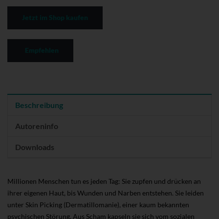
Jetzt im Shop kaufen
Empfehlen
Beschreibung
Autoreninfo
Downloads
Millionen Menschen tun es jeden Tag: Sie zupfen und drücken an
ihrer eigenen Haut, bis Wunden und Narben entstehen. Sie leiden
unter Skin Picking (Dermatillomanie), einer kaum bekannten
psychischen Störung. Aus Scham kapseln sie sich vom sozialen