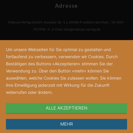
Adresse
Mabuse-Verlag GmbH
,
Kasseler Str. 1 a
,
60486 Frankfurt am Main
,
Tel: 069 -
707996 - 0
,
E-Mail:
info@mabuse-verlag.de
Um unsere Webseiten für Sie optimal zu gestalten und
fortlaufend zu verbessern, verwenden wir Cookies. Durch
Bestätigen des Buttons »Akzeptieren« stimmen Sie der
Verwendung zu. Über den Button »mehr« können Sie
auswählen, welche Cookies Sie zulassen wollen. Sie können
Ihre Einwilligung jederzeit mit Wirkung für die Zukunft
widerrufen oder ändern.
ALLE AKZEPTIEREN
MEHR