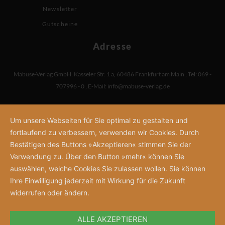
Newsletter
Gutscheine
Adresse
Mabuse-Verlag GmbH
,
Kasseler Str. 1 a
,
60486 Frankfurt am Main
,
Tel: 069 -
707996 - 0
,
E-Mail:
info@mabuse-verlag.de
Um unsere Webseiten für Sie optimal zu gestalten und
fortlaufend zu verbessern, verwenden wir Cookies. Durch
Bestätigen des Buttons »Akzeptieren« stimmen Sie der
Verwendung zu. Über den Button »mehr« können Sie
auswählen, welche Cookies Sie zulassen wollen. Sie können
Ihre Einwilligung jederzeit mit Wirkung für die Zukunft
widerrufen oder ändern.
ALLE AKZEPTIEREN