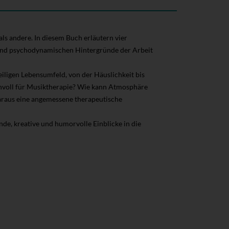
 andere. In diesem Buch erläutern vier
 und psychodynamischen Hintergründe der Arbeit
iligen Lebensumfeld, von der Häuslichkeit bis
nvoll für Musiktherapie? Wie kann Atmosphäre
daraus eine angemessene therapeutische
de, kreative und humorvolle Einblicke in die