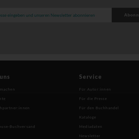
Abonn
 uns
Service
 machen
Für Autor:innen
hte
Für die Presse
hpartner:innen
Für den Buchhandel
Kataloge
buse-Buchversand
Mediadaten
Newsletter