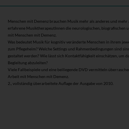
Menschen mit Demenz brauchen Musik mehr als anderes und mehr als
erfahrene MusiktherapeutInnen die neurologischen, biografischen
mit Menschen mit Demenz.
Was bedeutet Musik für kognitiv veränderte Menschen in ihrem jewe
zum Pflegeheim? Welche Settings und Rahmenbedingungen sind sin
gestaltet werden? Wie lässt sich Kontaktfähigkeit einschätzen, um 
Begleitung abzuleiten?
Viele Fallbeispiele und eine beiliegende DVD vermitteln überraschen
Arbeit mit Menschen mit Demenz.
2., vollständig überarbeitete Auflage der Ausgabe von 2010.