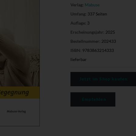
Verlag:
Mabuse
Umfang:
337 Seiten
Auflage:
3
Erscheinungsjahr:
2025
Bestellnummer:
202433
ISBN:
9783863214333
lieferbar
Jetzt im Shop kaufen
Empfehlen