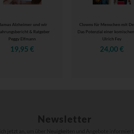
amas Alzheimer und wir
Clowns für Menschen mit D
fahrungsbericht & Ratgeber
Das Potenzial einer komische
Peggy Elfmann
Ulrich Fey
19,95 €
24,00 €
Newsletter
ich jetzt an, um über Neuigkeiten und Angebote informiert