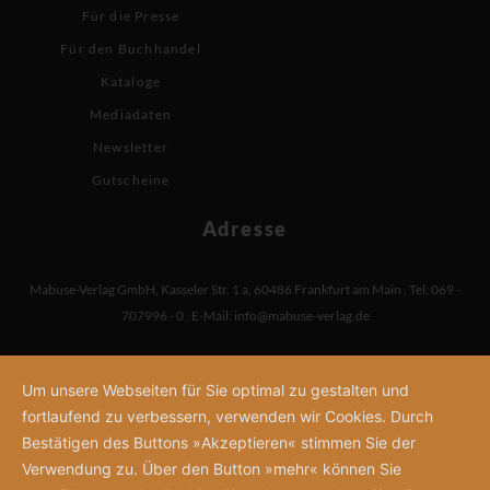
Für die Presse
Für den Buchhandel
Kataloge
Mediadaten
Newsletter
Gutscheine
Adresse
Mabuse-Verlag GmbH
,
Kasseler Str. 1 a
,
60486 Frankfurt am Main
,
Tel: 069 -
707996 - 0
,
E-Mail:
info@mabuse-verlag.de
Um unsere Webseiten für Sie optimal zu gestalten und
fortlaufend zu verbessern, verwenden wir Cookies. Durch
Bestätigen des Buttons »Akzeptieren« stimmen Sie der
Verwendung zu. Über den Button »mehr« können Sie