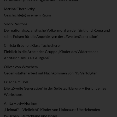
Marina Chernivsky
Geschichte(n) in einem Raum
Silvio Peritore
Der nationalsozialistische Völkermord an den Sinti und Roma und
seine Folgen für die Angehörigen der „ZweitenGeneration“
Christa Bröcher, Klara Tuchscherer
Einblick in die Arbeit der Gruppe „Kinder des Widerstands –
Antifaschismus als Aufgabe“
Oliver von Wrochem
Gedenkstättenarbeit mit Nachkommen von NS-Verfolgten
Friedhelm Boll
Die „Zweite Generation“ in der Selbstaufklärung – Bericht eines
Workshops
Anita Haviv-Horiner
„Heimat? – Vielleicht“ Kinder von Holocaust-Überlebenden
zwischen Deutschland und Israel