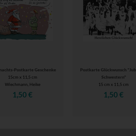
achts-Postkarte Geschenke
Postkarte Glückwunsch "Ju
15cm x 11,5 cm
Schwestern"
Wiechmann, Heike
15 cm x 11,5 cm
1,50 €
1,50 €