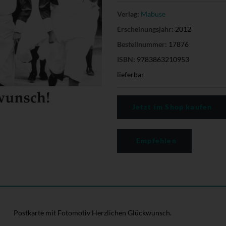
Verlag:
Mabuse
Erscheinungsjahr:
2012
Bestellnummer:
17876
ISBN:
9783863210953
lieferbar
Jetzt im Shop kaufen
Empfehlen
Postkarte mit Fotomotiv Herzlichen Glückwunsch.