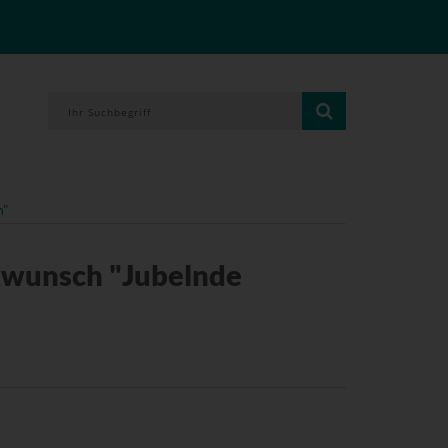
n"
kwunsch "Jubelnde