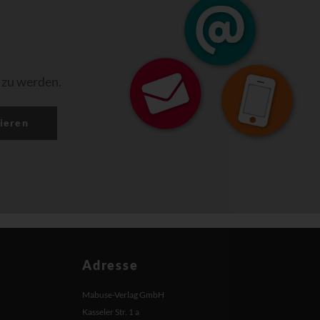
 zu werden.
ieren
Adresse
Mabuse-Verlag GmbH
Kasseler Str. 1 a