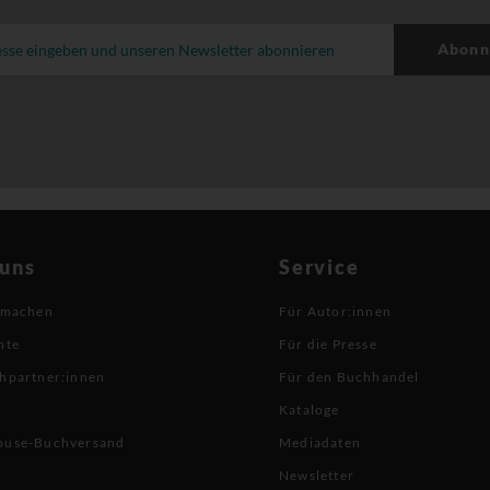
Abonn
 uns
Service
 machen
Für Autor:innen
hte
Für die Presse
hpartner:innen
Für den Buchhandel
Kataloge
buse-Buchversand
Mediadaten
Newsletter