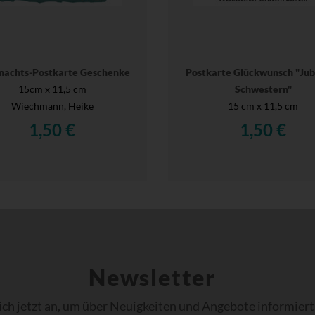
achts-Postkarte Geschenke
Postkarte Glückwunsch "Ju
15cm x 11,5 cm
Schwestern"
Wiechmann, Heike
15 cm x 11,5 cm
1,50 €
1,50 €
Newsletter
ich jetzt an, um über Neuigkeiten und Angebote informiert