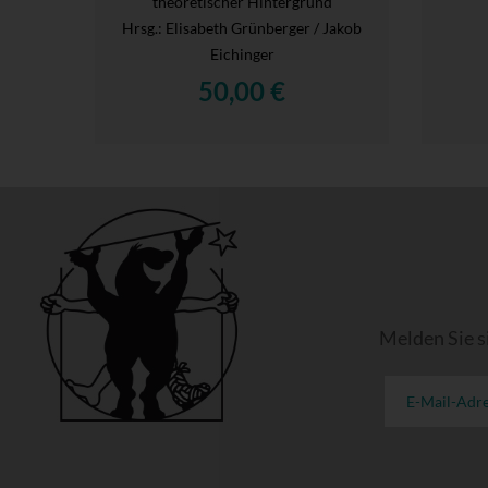
theoretischer Hintergrund
Hrsg.
: Elisabeth Grünberger / Jakob
Eichinger
50,00 €
Melden Sie s