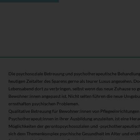
Die psychosoziale Betreuung und psychotherapeutische Behandlung 
heutigen Zeitalter des Sparens gerne als teurer Luxus angesehen. Doc
Lebensabend dort zu verbringen, selbst wenn das neue Zuhause so gu
Bewohner:innen angepasst ist. Nicht selten führen die neue Umgebu
ernsthaften psychischen Problemen.
Qualitative Betreuung für Bewohner:innen von Pflegeeinrichtungen
Psychotherapeut:innen in ihrer Ausbildung anzuleiten, ist eine He
Möglichkeiten der gerontopsychosozialen und -psychotherapeutisc
sich dem Themenkomplex psychische Gesundheit im Alter und eröffn