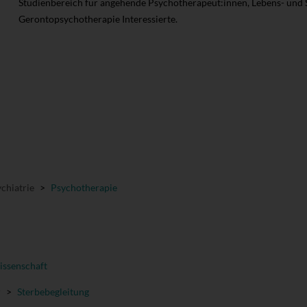
Studienbereich für angehende Psychotherapeut:innen, Lebens- und So
Gerontopsychotherapie Interessierte.
chiatrie
>
Psychotherapie
ssenschaft
r
>
Sterbebegleitung