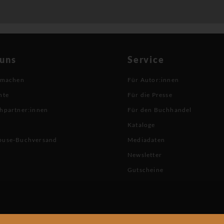
 uns
Service
 machen
Für Autor:innen
hte
Für die Presse
hpartner:innen
Für den Buchhandel
Kataloge
buse-Buchversand
Mediadaten
Newsletter
Gutscheine