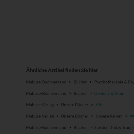
Ähnliche Artikel finden Sie hier
Mabuse-Buchversand
>
Bücher
>
Psychotherapie & Psy
Mabuse-Buchversand
>
Bücher
>
Demenz & Alter
Mabuse-Verlag
>
Unsere Bücher
>
Alter
Mabuse-Verlag
>
Unsere Bücher
>
Unsere Reihen
>
Wi
Mabuse-Buchversand
>
Bücher
>
Sterben, Tod & Traue