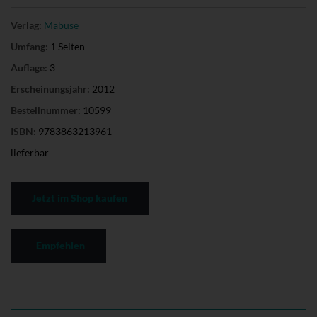
Verlag:
Mabuse
Umfang:
1 Seiten
Auflage:
3
Erscheinungsjahr:
2012
Bestellnummer:
10599
ISBN:
9783863213961
lieferbar
Jetzt im Shop kaufen
Empfehlen