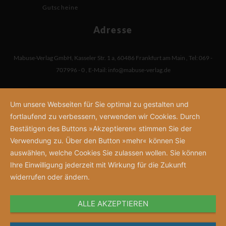
Gutscheine
Adresse
Mabuse-Verlag GmbH
,
Kasseler Str. 1 a
,
60486 Frankfurt am Main
,
Tel: 069 -
707996 - 0
,
E-Mail:
info@mabuse-verlag.de
Um unsere Webseiten für Sie optimal zu gestalten und
fortlaufend zu verbessern, verwenden wir Cookies. Durch
Bestätigen des Buttons »Akzeptieren« stimmen Sie der
Verwendung zu. Über den Button »mehr« können Sie
auswählen, welche Cookies Sie zulassen wollen. Sie können
Ihre Einwilligung jederzeit mit Wirkung für die Zukunft
widerrufen oder ändern.
ALLE AKZEPTIEREN