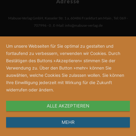
Adresse
Mabuse-Verlag GmbH
,
Kasseler Str. 1 a
,
60486 Frankfurt am Main
,
Tel: 069 -
707996 - 0
,
E-Mail:
info@mabuse-verlag.de
Um unsere Webseiten für Sie optimal zu gestalten und
fortlaufend zu verbessern, verwenden wir Cookies. Durch
Bestätigen des Buttons »Akzeptieren« stimmen Sie der
Verwendung zu. Über den Button »mehr« können Sie
auswählen, welche Cookies Sie zulassen wollen. Sie können
Ihre Einwilligung jederzeit mit Wirkung für die Zukunft
widerrufen oder ändern.
ALLE AKZEPTIEREN
MEHR