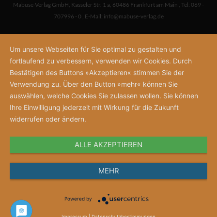
Mabuse-Verlag GmbH
,
Kasseler Str. 1 a
,
60486 Frankfurt am Main
,
Tel: 069 -
707996 - 0
,
E-Mail:
info@mabuse-verlag.de
Um unsere Webseiten für Sie optimal zu gestalten und
fortlaufend zu verbessern, verwenden wir Cookies. Durch
Bestätigen des Buttons »Akzeptieren« stimmen Sie der
Verwendung zu. Über den Button »mehr« können Sie
auswählen, welche Cookies Sie zulassen wollen. Sie können
Ihre Einwilligung jederzeit mit Wirkung für die Zukunft
widerrufen oder ändern.
ALLE AKZEPTIEREN
MEHR
Powered by
Impressum
|
Datenschutzbestimmungen