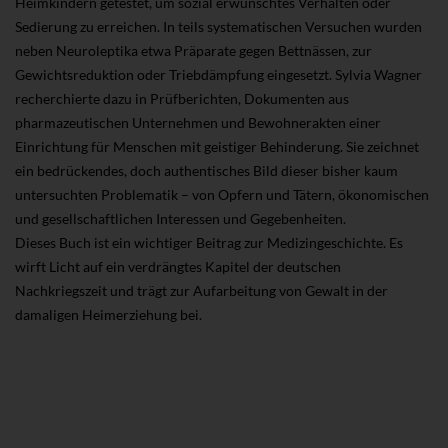
Heimkindern getestet, um sozial erwünschtes Verhalten oder
Sedierung zu erreichen. In teils systematischen Versuchen wurden
neben Neuroleptika etwa Präparate gegen Bettnässen, zur
Gewichtsreduktion oder Triebdämpfung eingesetzt. Sylvia Wagner
recherchierte dazu in Prüfberichten, Dokumenten aus
pharmazeutischen Unternehmen und Bewohnerakten einer
Einrichtung für Menschen mit geistiger Behinderung. Sie zeichnet
ein bedrückendes, doch authentisches Bild dieser bisher kaum
untersuchten Problematik – von Opfern und Tätern, ökonomischen
und gesellschaftlichen Interessen und Gegebenheiten.
Dieses Buch ist ein wichtiger Beitrag zur Medizingeschichte. Es
wirft Licht auf ein verdrängtes Kapitel der deutschen
Nachkriegszeit und trägt zur Aufarbeitung von Gewalt in der
damaligen Heimerziehung bei.