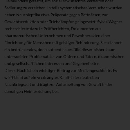
Heimkindern getestet, um sozial erwünschtes Verhalten oder
Sedierung zu erreichen. In teils systematischen Versuchen wurden
neben Neuroleptika etwa Präparate gegen Bettnässen, zur
Gewichtsreduktion oder Triebdämpfung eingesetzt. Sylvia Wagner
recherchierte dazu in Prüfberichten, Dokumenten aus
pharmazeutischen Unternehmen und Bewohnerakten einer
Einrichtung für Menschen mit geistiger Behinderung. Sie zeichnet
ein bedrückendes, doch authentisches Bild dieser bisher kaum
untersuchten Problematik – von Opfern und Tätern, ökonomischen
und gesellschaftlichen Interessen und Gegebenheiten.
Dieses Buch ist ein wichtiger Beitrag zur Medizingeschichte. Es
wirft Licht auf ein verdrängtes Kapitel der deutschen
Nachkriegszeit und trägt zur Aufarbeitung von Gewalt in der
damaligen Heimerziehung bei.