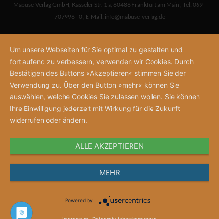
Mabuse-Verlag GmbH
,
Kasseler Str. 1 a
,
60486 Frankfurt am Main
,
Tel: 069 -
707996 - 0
,
E-Mail:
info@mabuse-verlag.de
Um unsere Webseiten für Sie optimal zu gestalten und
fortlaufend zu verbessern, verwenden wir Cookies. Durch
Bestätigen des Buttons »Akzeptieren« stimmen Sie der
Verwendung zu. Über den Button »mehr« können Sie
auswählen, welche Cookies Sie zulassen wollen. Sie können
Ihre Einwilligung jederzeit mit Wirkung für die Zukunft
widerrufen oder ändern.
ALLE AKZEPTIEREN
MEHR
Powered by
Impressum
|
Datenschutzbestimmungen