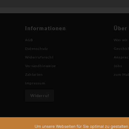
Informationen
Über
AGB
Was wir
Datenschutz
Geschic
Widerrufsrecht
Ansprec
Versandhinweise
Jobs
Zahlarten
zum Ma
Impressum
Widerruf
Um unsere Webseiten für Sie optimal zu gestalte