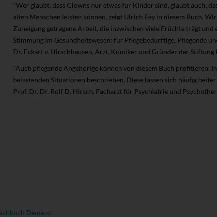
"Wer glaubt, dass Clowns nur etwas für Kinder sind, glaubt auch, d
alten Menschen leisten können, zeigt Ulrich Fey in diesem Buch. Wi
Zuneigung getragene Arbeit, die inzwischen viele Früchte trägt und e
Stimmung im Gesundheitswesen: für Pflegebedürftige, Pflegende und 
Dr. Eckart v. Hirschhausen, Arzt, Komiker und Gründer der Stift
"Auch pflegende Angehörige können von diesem Buch profitieren. In
belastenden Situationen beschrieben. Diese lassen sich häufig heiter
Prof. Dr. Dr. Rolf D. Hirsch, Facharzt für Psychiatrie und Psychoth
achbuch Demenz