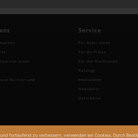
 uns
Service
 machen
Für Autor:innen
hte
Für die Presse
hpartner:innen
Für den Buchhandel
Kataloge
buse-Buchversand
Mediadaten
Newsletter
Gutscheine
n und fortlaufend zu verbessern, verwenden wir Cookies. Durch Bes