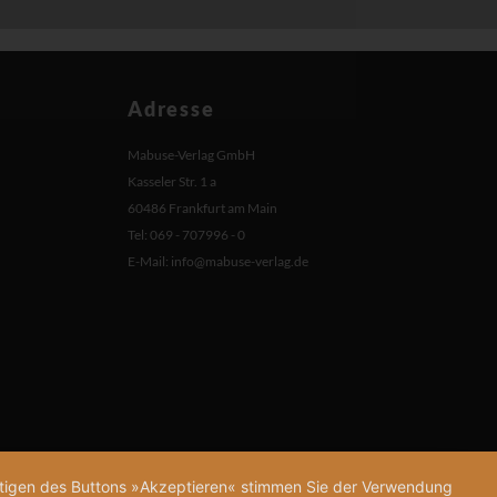
Adresse
Mabuse-Verlag GmbH
Kasseler Str. 1 a
60486 Frankfurt am Main
Tel: 069 - 707996 - 0
E-Mail:
info@mabuse-verlag.de
tätigen des Buttons »Akzeptieren« stimmen Sie der Verwendung