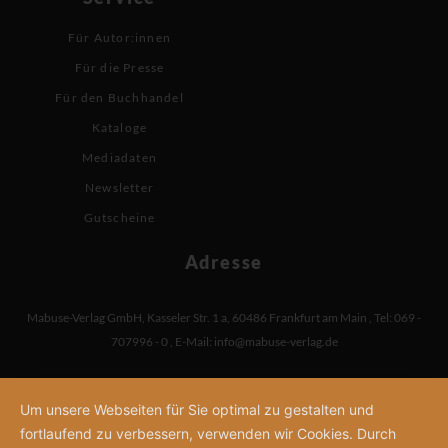
Für Autor:innen
Für die Presse
Für den Buchhandel
Kataloge
Mediadaten
Newsletter
Gutscheine
Adresse
Mabuse-Verlag GmbH
,
Kasseler Str. 1 a
,
60486 Frankfurt am Main
,
Tel: 069 -
707996 - 0
,
E-Mail:
info@mabuse-verlag.de
Um unsere Webseiten für Sie optimal zu gestalten und
fortlaufend zu verbessern, verwenden wir Cookies. Durch