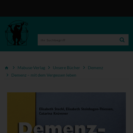
Mabuse-Verlag
Unsere Bücher
Demenz
Demenz – mit dem Vergessen leben