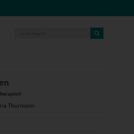
len
)Therapie©
aria Thurmann