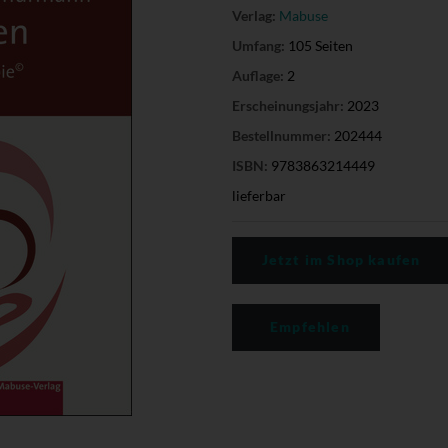
Verlag:
Mabuse
Umfang:
105 Seiten
Auflage:
2
Erscheinungsjahr:
2023
Bestellnummer:
202444
ISBN:
9783863214449
lieferbar
Jetzt im Shop kaufen
Empfehlen