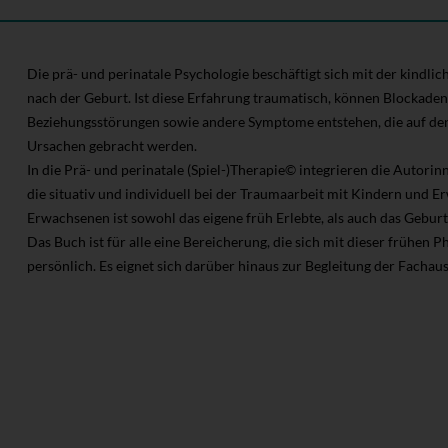
Die prä- und perinatale Psychologie beschäftigt sich mit der kindl
nach der Geburt. Ist diese Erfahrung traumatisch, können Blockaden
Beziehungsstörungen sowie andere Symptome entstehen, die auf den
Ursachen gebracht werden.
In die Prä- und perinatale (Spiel-)Therapie© integrieren die Autori
die situativ und individuell bei der Traumaarbeit mit Kindern und 
Erwachsenen ist sowohl das eigene früh Erlebte, als auch das Gebur
Das Buch ist für alle eine Bereicherung, die sich mit dieser frühen P
persönlich. Es eignet sich darüber hinaus zur Begleitung der Fachau