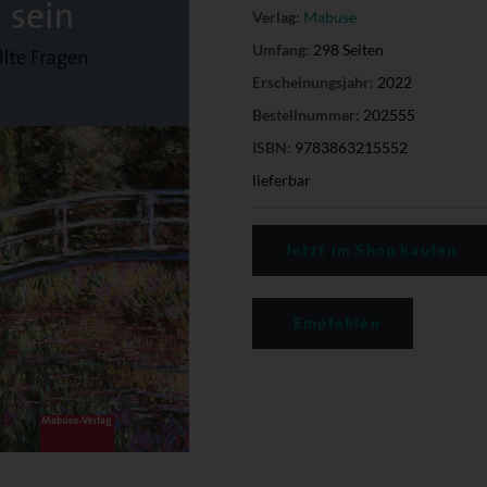
Verlag:
Mabuse
Umfang:
298 Seiten
Erscheinungsjahr:
2022
Bestellnummer:
202555
ISBN:
9783863215552
lieferbar
Jetzt im Shop kaufen
Empfehlen