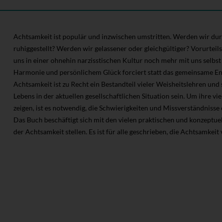
Achtsamkeit ist populär und inzwischen umstritten. Werden wir dur
ruhiggestellt? Werden wir gelassener oder gleichgültiger? Vorurteil
uns in einer ohnehin narzisstischen Kultur noch mehr mit uns selbs
Harmonie und persönlichem Glück forciert statt das gemeinsame E
Achtsamkeit ist zu Recht ein Bestandteil vieler Weisheitslehren und
Lebens in der aktuellen gesellschaftlichen Situation sein. Um ihre vi
zeigen, ist es notwendig, die Schwierigkeiten und Missverständniss
Das Buch beschäftigt sich mit den vielen praktischen und konzeptu
der Achtsamkeit stellen. Es ist für alle geschrieben, die Achtsamkeit