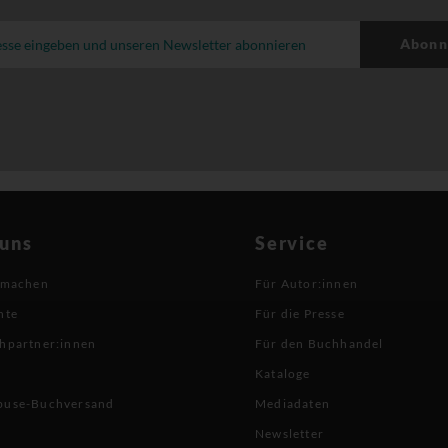
Abonn
 uns
Service
 machen
Für Autor:innen
hte
Für die Presse
hpartner:innen
Für den Buchhandel
Kataloge
buse-Buchversand
Mediadaten
Newsletter