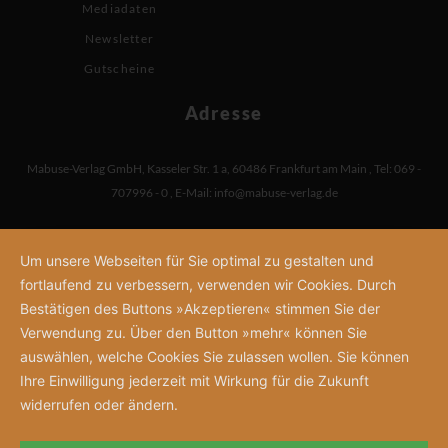
Mediadaten
Newsletter
Gutscheine
Adresse
Mabuse-Verlag GmbH
,
Kasseler Str. 1 a
,
60486 Frankfurt am Main
,
Tel: 069 -
707996 - 0
,
E-Mail:
info@mabuse-verlag.de
Um unsere Webseiten für Sie optimal zu gestalten und
fortlaufend zu verbessern, verwenden wir Cookies. Durch
Bestätigen des Buttons »Akzeptieren« stimmen Sie der
Verwendung zu. Über den Button »mehr« können Sie
auswählen, welche Cookies Sie zulassen wollen. Sie können
Ihre Einwilligung jederzeit mit Wirkung für die Zukunft
widerrufen oder ändern.