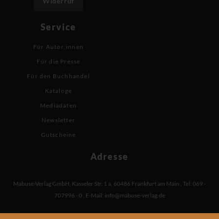
Widerruf
Service
Für Autor:innen
Für die Presse
Für den Buchhandel
Kataloge
Mediadaten
Newsletter
Gutscheine
Adresse
Mabuse-Verlag GmbH
,
Kasseler Str. 1 a
,
60486 Frankfurt am Main
,
Tel: 069 -
707996 - 0
,
E-Mail:
info@mabuse-verlag.de