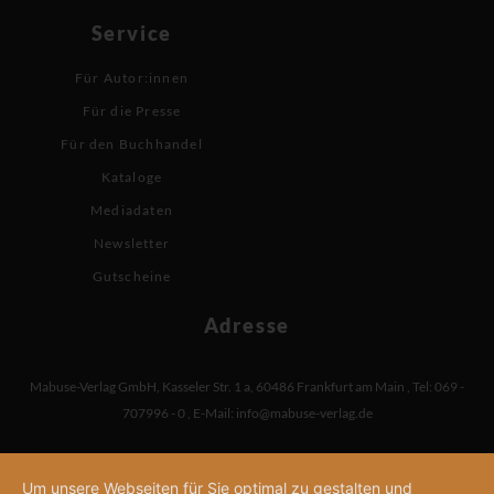
Service
Für Autor:innen
Für die Presse
Für den Buchhandel
Kataloge
Mediadaten
Newsletter
Gutscheine
Adresse
Mabuse-Verlag GmbH
,
Kasseler Str. 1 a
,
60486 Frankfurt am Main
,
Tel: 069 -
707996 - 0
,
E-Mail:
info@mabuse-verlag.de
Um unsere Webseiten für Sie optimal zu gestalten und