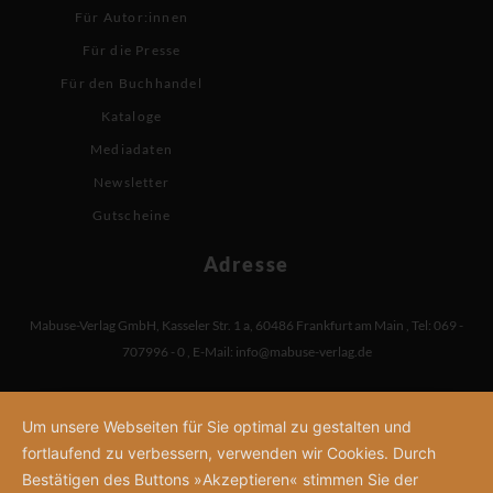
Für Autor:innen
Für die Presse
Für den Buchhandel
Kataloge
Mediadaten
Newsletter
Gutscheine
Adresse
Mabuse-Verlag GmbH
,
Kasseler Str. 1 a
,
60486 Frankfurt am Main
,
Tel: 069 -
707996 - 0
,
E-Mail:
info@mabuse-verlag.de
Um unsere Webseiten für Sie optimal zu gestalten und
fortlaufend zu verbessern, verwenden wir Cookies. Durch
Bestätigen des Buttons »Akzeptieren« stimmen Sie der