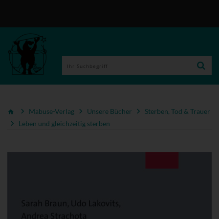
Mabuse-Verlag
Unsere Bücher
Sterben, Tod & Trauer
Leben und gleichzeitig sterben