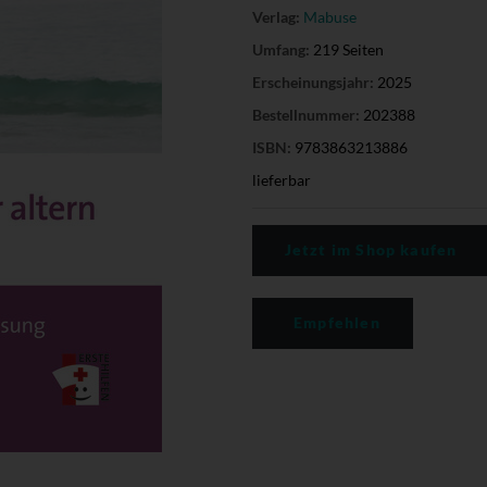
Verlag:
Mabuse
Umfang:
219 Seiten
Erscheinungsjahr:
2025
Bestellnummer:
202388
ISBN:
9783863213886
lieferbar
Jetzt im Shop kaufen
Empfehlen