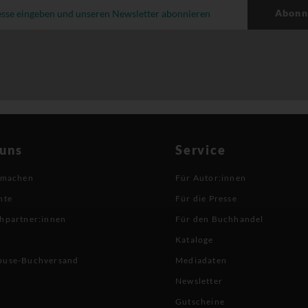
Abonn
 uns
Service
 machen
Für Autor:innen
hte
Für die Presse
hpartner:innen
Für den Buchhandel
Kataloge
buse-Buchversand
Mediadaten
Newsletter
Gutscheine