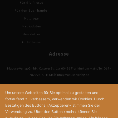
Für die Presse
Für den Buchhandel
Kataloge
Mediadaten
Newsletter
Gutscheine
Adresse
Mabuse-Verlag GmbH
,
Kasseler Str. 1 a
,
60486 Frankfurt am Main
,
Tel: 069 -
707996 - 0
,
E-Mail:
info@mabuse-verlag.de
Um unsere Webseiten für Sie optimal zu gestalten und
fortlaufend zu verbessern, verwenden wir Cookies. Durch
Bestätigen des Buttons »Akzeptieren« stimmen Sie der
Verwendung zu. Über den Button »mehr« können Sie
auswählen, welche Cookies Sie zulassen wollen. Sie können