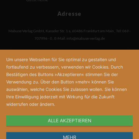
Adresse
Mabuse-Verlag GmbH
,
Kasseler Str. 1 a
,
60486 Frankfurt am Main
,
Tel: 069 -
707996 - 0
,
E-Mail:
info@mabuse-verlag.de
Um unsere Webseiten für Sie optimal zu gestalten und
fortlaufend zu verbessern, verwenden wir Cookies. Durch
Bestätigen des Buttons »Akzeptieren« stimmen Sie der
Verwendung zu. Über den Button »mehr« können Sie
auswählen, welche Cookies Sie zulassen wollen. Sie können
Ihre Einwilligung jederzeit mit Wirkung für die Zukunft
widerrufen oder ändern.
ALLE AKZEPTIEREN
MEHR