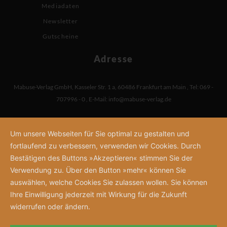
Mediadaten
Newsletter
Gutscheine
Adresse
Mabuse-Verlag GmbH
,
Kasseler Str. 1 a
,
60486 Frankfurt am Main
,
Tel: 069 -
707996 - 0
,
E-Mail:
info@mabuse-verlag.de
Um unsere Webseiten für Sie optimal zu gestalten und
fortlaufend zu verbessern, verwenden wir Cookies. Durch
Bestätigen des Buttons »Akzeptieren« stimmen Sie der
Verwendung zu. Über den Button »mehr« können Sie
auswählen, welche Cookies Sie zulassen wollen. Sie können
Ihre Einwilligung jederzeit mit Wirkung für die Zukunft
widerrufen oder ändern.