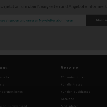
ich jetzt an, um über Neuigkeiten und Angebote informiert
Abonn
 uns
Service
 machen
Für Autor:innen
hte
Für die Presse
hpartner:innen
Für den Buchhandel
Kataloge
buse-Buchversand
Mediadaten