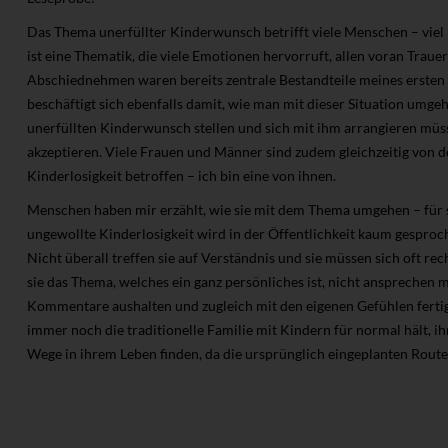
Das Thema unerfüllter Kinderwunsch betrifft viele Menschen – viel m
ist eine Thematik, die viele Emotionen hervorruft, allen voran Tra
Abschiednehmen waren bereits zentrale Bestandteile meines ersten
beschäftigt sich ebenfalls damit, wie man mit dieser Situation umge
unerfüllten Kinderwunsch stellen und sich mit ihm arrangieren müss
akzeptieren. Viele Frauen und Männer sind zudem gleichzeitig von
Kinderlosigkeit betroffen – ich bin eine von ihnen.
Menschen haben mir erzählt, wie sie mit dem Thema umgehen – für 
ungewollte Kinderlosigkeit wird in der Öffentlichkeit kaum gesproc
Nicht überall treffen sie auf Verständnis und sie müssen sich oft re
sie das Thema, welches ein ganz persönliches ist, nicht anspreche
Kommentare aushalten und zugleich mit den eigenen Gefühlen fertig
immer noch die traditionelle Familie mit Kindern für normal hält, i
Wege in ihrem Leben finden, da die ursprünglich eingeplanten Routen