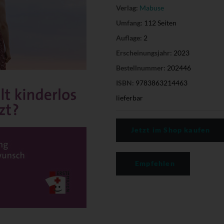
Verlag:
Mabuse
Umfang:
112 Seiten
Auflage:
2
Erscheinungsjahr:
2023
Bestellnummer:
202446
ISBN:
9783863214463
lieferbar
Jetzt im Shop kaufen
Empfehlen