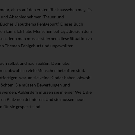
ehr, als es auf den ersten Blick aussehen mag. Es
uer und Abschiednehmen. Trauer und
 Buches „Tabuthema Fehlgeburt“. Dieses Buch
hen kann. Ich habe Menschen befragt, die sich dem
en, denn man muss erst lernen, diese Situation zu
 den Themen Fehlgeburt und ungewollter
sich selbst und nach außen. Denn über
hen, obwohl so viele Menschen betroffen sind.
chtfertigen, warum sie keine Kinder haben, obwohl
n möchten. Sie müssen Bewertungen und
 werden. Außerdem müssen sie in einer Welt, die
hren Platz neu definieren. Und sie müssen neue
 für sie gesperrt sind.