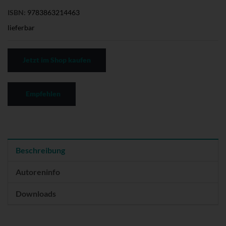
ISBN:
9783863214463
lieferbar
Jetzt im Shop kaufen
Empfehlen
Beschreibung
Autoreninfo
Downloads