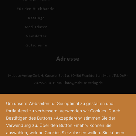
Für den Buchhandel
Kataloge
Mediadaten
Newsletter
Gutscheine
Adresse
Mabuse-Verlag GmbH
,
Kasseler Str. 1 a
,
60486 Frankfurt am Main
,
Tel: 069 -
707996 - 0
,
E-Mail:
info@mabuse-verlag.de
Um unsere Webseiten für Sie optimal zu gestalten und
fortlaufend zu verbessern, verwenden wir Cookies. Durch
Bestätigen des Buttons »Akzeptieren« stimmen Sie der
Verwendung zu. Über den Button »mehr« können Sie
auswählen, welche Cookies Sie zulassen wollen. Sie können