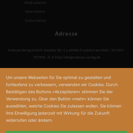
Mediadaten
Newsletter
Gutscheine
Adresse
Mabuse-Verlag GmbH
,
Kasseler Str. 1 a
,
60486 Frankfurt am Main
,
Tel: 069 -
707996 - 0
,
E-Mail:
info@mabuse-verlag.de
Um unsere Webseiten für Sie optimal zu gestalten und
fortlaufend zu verbessern, verwenden wir Cookies. Durch
Bestätigen des Buttons »Akzeptieren« stimmen Sie der
Verwendung zu. Über den Button »mehr« können Sie
auswählen, welche Cookies Sie zulassen wollen. Sie können
Ihre Einwilligung jederzeit mit Wirkung für die Zukunft
widerrufen oder ändern.