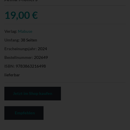
19,00 €
Verlag:
Mabuse
Umfang:
38 Seiten
Erscheinungsjahr:
2024
Bestellnummer:
202649
ISBN:
9783863216498
lieferbar
Jetzt im Shop kaufen
Empfehlen