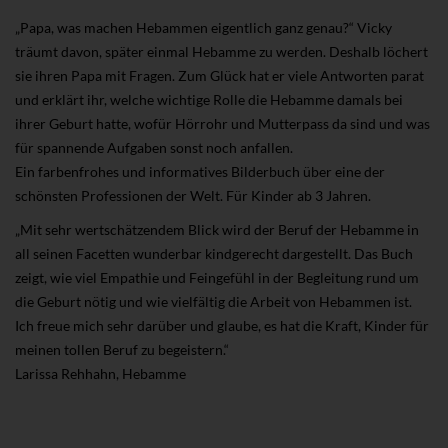
„Papa, was machen Hebammen eigentlich ganz genau?“ Vicky
träumt davon, später einmal Hebamme zu werden. Deshalb löchert
sie ihren Papa mit Fragen. Zum Glück hat er viele Antworten parat
und erklärt ihr, welche wichtige Rolle die Hebamme damals bei
ihrer Geburt hatte, wofür Hörrohr und Mutterpass da sind und was
für spannende Aufgaben sonst noch anfallen.
Ein farbenfrohes und informatives Bilderbuch über eine der
schönsten Professionen der Welt. Für Kinder ab 3 Jahren.
„Mit sehr wertschätzendem Blick wird der Beruf der Hebamme in
all seinen Facetten wunderbar kindgerecht dargestellt. Das Buch
zeigt, wie viel Empathie und Feingefühl in der Begleitung rund um
die Geburt nötig und wie vielfältig die Arbeit von Hebammen ist.
Ich freue mich sehr darüber und glaube, es hat die Kraft, Kinder für
meinen tollen Beruf zu begeistern.“
Larissa Rehhahn, Hebamme