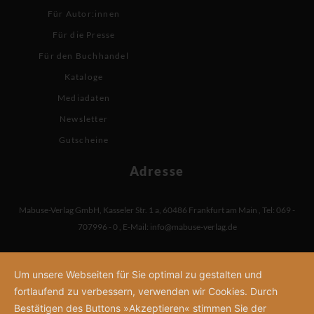
Für Autor:innen
Für die Presse
Für den Buchhandel
Kataloge
Mediadaten
Newsletter
Gutscheine
Adresse
Mabuse-Verlag GmbH
,
Kasseler Str. 1 a
,
60486 Frankfurt am Main
,
Tel: 069 -
707996 - 0
,
E-Mail:
info@mabuse-verlag.de
Um unsere Webseiten für Sie optimal zu gestalten und
fortlaufend zu verbessern, verwenden wir Cookies. Durch
Bestätigen des Buttons »Akzeptieren« stimmen Sie der