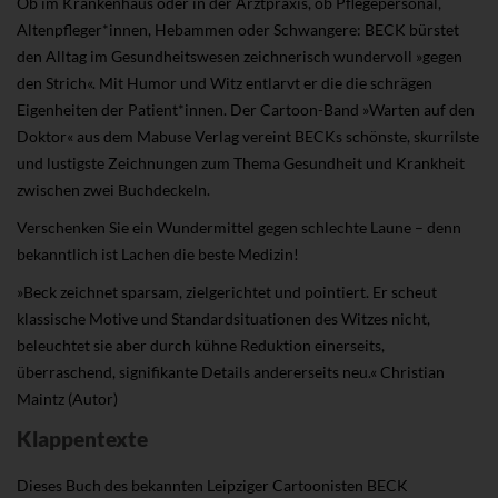
Ob im Krankenhaus oder in der Arztpraxis, ob Pflegepersonal,
Altenpfleger*innen, Hebammen oder Schwangere: BECK bürstet
den Alltag im Gesundheitswesen zeichnerisch wundervoll »gegen
den Strich«. Mit Humor und Witz entlarvt er die die schrägen
Eigenheiten der Patient*innen. Der Cartoon-Band »Warten auf den
Doktor« aus dem Mabuse Verlag vereint BECKs schönste, skurrilste
und lustigste Zeichnungen zum Thema Gesundheit und Krankheit
zwischen zwei Buchdeckeln.
Verschenken Sie ein Wundermittel gegen schlechte Laune – denn
bekanntlich ist Lachen die beste Medizin!
»Beck zeichnet sparsam, zielgerichtet und pointiert. Er scheut
klassische Motive und Standardsituationen des Witzes nicht,
beleuchtet sie aber durch kühne Reduktion einerseits,
überraschend, signifikante Details andererseits neu.« Christian
Maintz (Autor)
Klappentexte
Dieses Buch des bekannten Leipziger Cartoonisten BECK