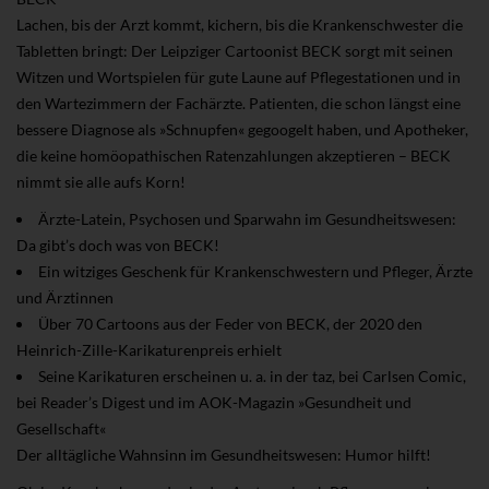
Lachen, bis der Arzt kommt, kichern, bis die Krankenschwester die
Tabletten bringt: Der Leipziger Cartoonist BECK sorgt mit seinen
Witzen und Wortspielen für gute Laune auf Pflegestationen und in
den Wartezimmern der Fachärzte. Patienten, die schon längst eine
bessere Diagnose als »Schnupfen« gegoogelt haben, und Apotheker,
die keine homöopathischen Ratenzahlungen akzeptieren – BECK
nimmt sie alle aufs Korn!
Ärzte-Latein, Psychosen und Sparwahn im Gesundheitswesen:
Da gibt’s doch was von BECK!
Ein witziges Geschenk für Krankenschwestern und Pfleger, Ärzte
und Ärztinnen
Über 70 Cartoons aus der Feder von BECK, der 2020 den
Heinrich-Zille-Karikaturenpreis erhielt
Seine Karikaturen erscheinen u. a. in der taz, bei Carlsen Comic,
bei Reader’s Digest und im AOK-Magazin »Gesundheit und
Gesellschaft«
Der alltägliche Wahnsinn im Gesundheitswesen: Humor hilft!