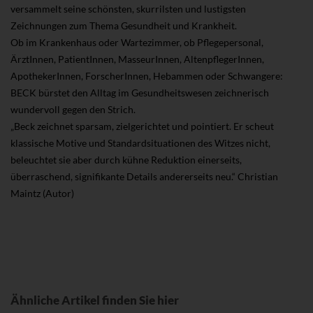
versammelt seine schönsten, skurrilsten und lustigsten
Zeichnungen zum Thema Gesundheit und Krankheit.
Ob im Krankenhaus oder Wartezimmer, ob Pflegepersonal,
ÄrztInnen, PatientInnen, MasseurInnen, AltenpflegerInnen,
ApothekerInnen, ForscherInnen, Hebammen oder Schwangere:
BECK bürstet den Alltag im Gesundheitswesen zeichnerisch
wundervoll gegen den Strich.
„Beck zeichnet sparsam, zielgerichtet und pointiert. Er scheut
klassische Motive und Standardsituationen des Witzes nicht,
beleuchtet sie aber durch kühne Reduktion einerseits,
überraschend, signifikante Details andererseits neu.“ Christian
Maintz (Autor)
Ähnliche Artikel finden Sie hier