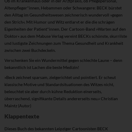
Ob im Krankenhaus oder in der Arztpraxis, ob Pflegepersonal,
Altenpfleger*innen, Hebammen oder Schwangere: BECK bürstet
den Alltag im Gesundheitswesen zeichnerisch wundervoll »gegen
den Strich«. Mit Humor und Witz entlarvt er die die schrägen
Eigenheiten der Patient*innen. Der Cartoon-Band »Warten auf den
Doktor« aus dem Mabuse Verlag vereint BECKs schönste, skurrilste
und lustigste Zeichnungen zum Thema Gesundheit und Krankheit
zwischen zwei Buchdeckeln.
Verschenken Sie ein Wundermittel gegen schlechte Laune – denn
bekanntlich ist Lachen die beste Medizin!
»Beck zeichnet sparsam, zielgerichtet und pointiert. Er scheut
klassische Motive und Standardsituationen des Witzes nicht,
beleuchtet sie aber durch kühne Reduktion einerseits,
überraschend, signifikante Details andererseits neu.« Christian
Maintz (Autor)
Klappentexte
Dieses Buch des bekannten Leipziger Cartoonisten BECK