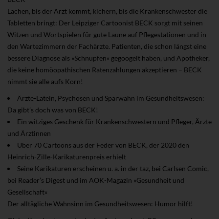
Lachen, bis der Arzt kommt, kichern, bis die Krankenschwester die
Tabletten bringt: Der Leipziger Cartoonist BECK sorgt mit seinen
Witzen und Wortspielen für gute Laune auf Pflegestationen und in
den Wartezimmern der Fachärzte. Patienten, die schon längst eine
bessere Diagnose als »Schnupfen« gegoogelt haben, und Apotheker,
die keine homöopathischen Ratenzahlungen akzeptieren – BECK
nimmt sie alle aufs Korn!
Ärzte-Latein, Psychosen und Sparwahn im Gesundheitswesen:
Da gibt’s doch was von BECK!
Ein witziges Geschenk für Krankenschwestern und Pfleger, Ärzte
und Ärztinnen
Über 70 Cartoons aus der Feder von BECK, der 2020 den
Heinrich-Zille-Karikaturenpreis erhielt
Seine Karikaturen erscheinen u. a. in der taz, bei Carlsen Comic,
bei Reader’s Digest und im AOK-Magazin »Gesundheit und
Gesellschaft«
Der alltägliche Wahnsinn im Gesundheitswesen: Humor hilft!