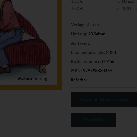
1,80 €
ab 50 Exe
1,50 €
ab 100 Ex
Verlag:
Mabuse
Umfang:
28 Seiten
Auflage:
6
Erscheinungsjahr:
2023
Bestellnummer:
01466
ISBN:
9783938304662
lieferbar
Jetzt im Shop kaufen
Empfehlen