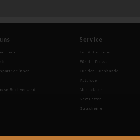
 uns
Service
 machen
Für Autor:innen
hte
Für die Presse
hpartner:innen
Für den Buchhandel
Kataloge
buse-Buchversand
Mediadaten
Newsletter
Gutscheine