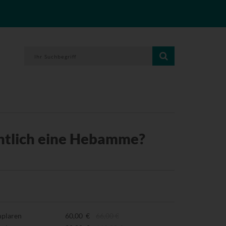
ntlich eine Hebamme?
mplaren
60,00 €
66,00 €