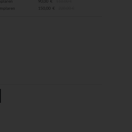
mplaren
90,00 €
110,00 €
emplaren
150,00 €
220,00 €