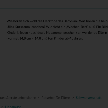
Wie hören sich wohl die Herztöne des Babys an? Was hören die beide
Ullas Kursraum lauschen? Wie sieht ein „Wochen-Bett“ aus? Ein Bi
Kinderkriegen - das ideale Hebammengeschenk an werdende Eltern 
(Format 14,8 cm × 14,8 cm) Für Kinder ab 4 Jahren.
urt & erste Lebensjahre
>
Ratgeber für Eltern
>
Schwangerschaft
>
Hebamuse