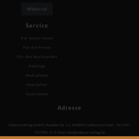
Widerruf
Service
Für Autor:innen
Für die Presse
Für den Buchhandel
Kataloge
Mediadaten
Newsletter
Gutscheine
Adresse
Mabuse-Verlag GmbH
,
Kasseler Str. 1 a
,
60486 Frankfurt am Main
,
Tel: 069 -
707996 - 0
,
E-Mail:
info@mabuse-verlag.de