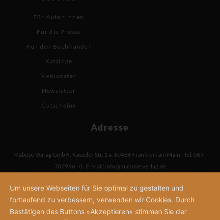
Für Autor:innen
Für die Presse
Für den Buchhandel
Kataloge
Mediadaten
Newsletter
Gutscheine
Adresse
Mabuse-Verlag GmbH
,
Kasseler Str. 1 a
,
60486 Frankfurt am Main
,
Tel: 069 -
707996 - 0
,
E-Mail:
info@mabuse-verlag.de
Um unsere Webseiten für Sie optimal zu gestalten und
fortlaufend zu verbessern, verwenden wir Cookies. Durch
Bestätigen des Buttons »Akzeptieren« stimmen Sie der